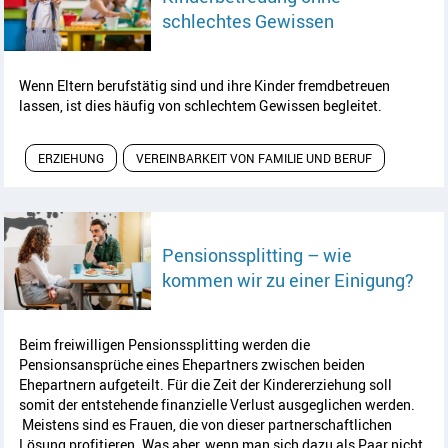
Artikel lesen
schlechtes Gewissen
Wenn Eltern berufstätig sind und ihre Kinder fremdbetreuen
lassen, ist dies häufig von schlechtem Gewissen begleitet.
ERZIEHUNG
VEREINBARKEIT VON FAMILIE UND BERUF
Pensionssplitting – wie
Arti
kommen wir zu einer Einigung?
Beim freiwilligen Pensionssplitting werden die
Pensionsansprüche eines Ehepartners zwischen beiden
Ehepartnern aufgeteilt. Für die Zeit der Kindererziehung soll
somit der entstehende finanzielle Verlust ausgeglichen werden.
Meistens sind es Frauen, die von dieser partnerschaftlichen
Lösung profitieren. Was aber, wenn man sich dazu als Paar nicht