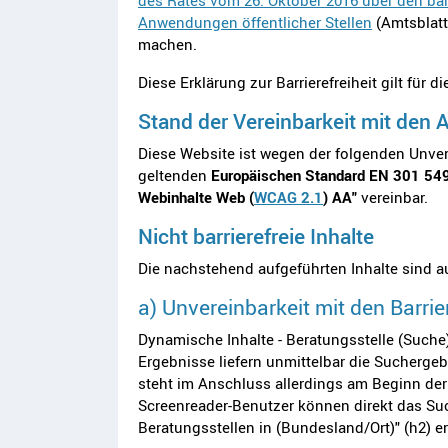
des Rates vom 26. Oktober 2016 über den ba
Anwendungen öffentlicher Stellen
(Amtsblatt
machen.
Diese Erklärung zur Barrierefreiheit gilt für 
Stand der Vereinbarkeit mit den
Diese Website ist wegen der folgenden Unve
geltenden
Europäischen Standard EN 301 54
Webinhalte Web (
WCAG 2.1
) AA"
vereinbar.
Nicht barrierefreie Inhalte
Die nachstehend aufgeführten Inhalte sind au
a) Unvereinbarkeit mit den Barri
Dynamische Inhalte - Beratungsstelle (Suche)
Ergebnisse liefern unmittelbar die Suchergeb
steht im Anschluss allerdings am Beginn der
Screenreader-Benutzer können direkt das Suc
Beratungsstellen in (Bundesland/Ort)" (h2) e