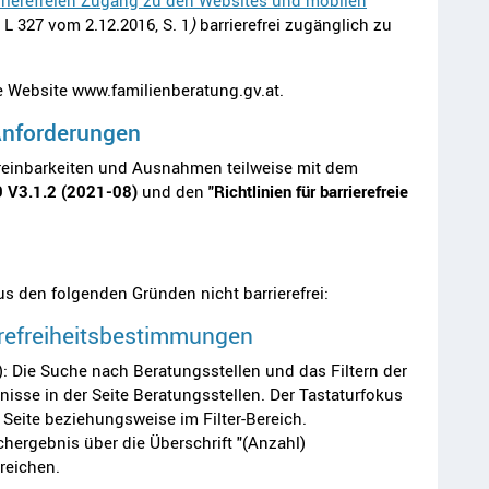
rrierefreien Zugang zu den Websites und mobilen
 L 327 vom 2.12.2016, S. 1
)
barrierefrei zugänglich zu
die Website www.familienberatung.gv.at.
 Anforderungen
reinbarkeiten und Ausnahmen teilweise
mit
dem
9 V3.1.2 (2021-08)
und den
"Richtlinien für barrierefreie
s den folgenden Gründen nicht barrierefrei:
erefreiheitsbestimmungen
: Die Suche nach Beratungsstellen und das Filtern der
nisse in der Seite Beratungsstellen. Der Tastaturfokus
 Seite beziehungsweise im Filter-Bereich.
hergebnis über die Überschrift "(Anzahl)
rreichen.