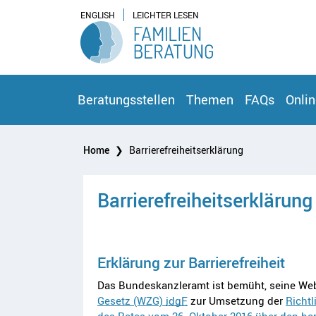
Z
Z
ENGLISH
LEICHTER LESEN
u
u
m
m
H
I
a
n
u
h
p
a
Beratungsstellen
Themen
FAQs
Onlin
t
l
m
t
A
e
[
Home
Barrierefreiheitserklärung
c
n
2
c
ü
]
A
e
[
Barrierefreiheitserklärung
c
s
1
c
s
]
e
k
s
e
s
y
Erklärung zur Barrierefreiheit
k
Das Bundeskanzleramt ist bemüht, seine We
e
Gesetz (WZG)
idgF
zur Umsetzung der
Richt
y