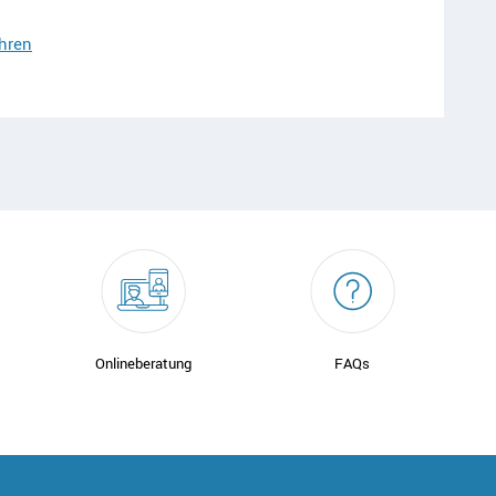
hren
Onlineberatung
FAQs