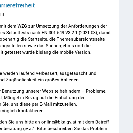
rrierefreiheit
lt.
e mit dem WZG zur Umsetzung der Anforderungen der
nes Selbsttests nach EN 301 549 V3.2.1 (2021-03), damit
benartig die Startseite, die Themenübersichtsseite
ungsstellen sowie das Suchergebnis und die
zit getestet wurde bislang die mobile Version.
te werden laufend verbessert, ausgetauscht und
und Zugänglichkeit ein großes Anliegen.
der Benutzung unserer Website behindern – Probleme,
nd, Mängel in Bezug auf die Einhaltung der
 Sie, uns diese per E‑Mail mitzuteilen.
tmöglich kontaktieren.
n Sie uns bitte an online@bka.gv.at mit dem Betreff
ienberatung.gv.at". Bitte beschreiben Sie das Problem