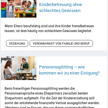
Kinderbetreuung ohne
Artikel lesen
schlechtes Gewissen
Wenn Eltern berufstätig sind und ihre Kinder fremdbetreuen
lassen, ist dies häufig von schlechtem Gewissen begleitet.
ERZIEHUNG
VEREINBARKEIT VON FAMILIE UND BERUF
Pensionssplitting – wie
Arti
kommen wir zu einer Einigung?
Beim freiwilligen Pensionssplitting werden die
Pensionsansprüche eines Ehepartners zwischen beiden
Ehepartnern aufgeteilt. Für die Zeit der Kindererziehung soll
somit der entstehende finanzielle Verlust ausgeglichen werden.
Meistens sind es Frauen, die von dieser partnerschaftlichen