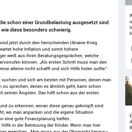
W
u
 die schon einer Grundbelastung ausgesetzt sind
l
n wie diese besonders schwierig.
k
ind jetzt durch den herrschenden Ukraine Krieg
artet hohe Inflation und somit höhere
ger weiß aus ihren Beratungsgesprächen, welche
hervorrufen können. „Als ersten Schritt muss man den
e alleine nicht schafft und sich Hilfe holen sollte.“
d suchen und sich am besten mit Personen, denen man
n zu sprechen, denen es ähnlich geht, kann schon
mit seinen Ängsten. Das hilft schon aus der ersten
n und zu erkennen, woran diese genau geknüpft sind.
cht, wo man anpacken und die eigene Situation
E
nn eine gute Finanzplanung helfen.
d
 Hilfe in der Betreuung der Kinder. Wenn man hier
B
niges erreichen. „Man muss aus der Ohnmacht heraus–