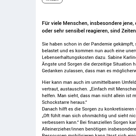
Für viele Menschen, insbesondere jene,
oder sehr sensibel reagieren, sind Zeite
Sie haben schon in der Pandemie gekämpft, s
belastet und es kommen nun auch eine unerw
Lebenserhaltungskosten dazu. Sabine Karlin
Ängste und Sorgen die derzeitige Situation 
Gedanken zulassen, dass man es möglicherweis
Hier kann man auch im unmittelbaren Umfel
vertraut, austauschen. „Einfach mit Mensche
helfen. Man sieht, dass man nicht allein ist 
Schockstarre heraus.“
Danach hilft es die Sorgen zu konkretisiere
„Oft fühlt man sich ohnmächtig und sieht ni
verbessern kann.“ Bei finanziellen Sorgen ka
Alleinerzieher/innen benötigen insbesondere
Ressourcen mobilisieren kann lässt sich ei