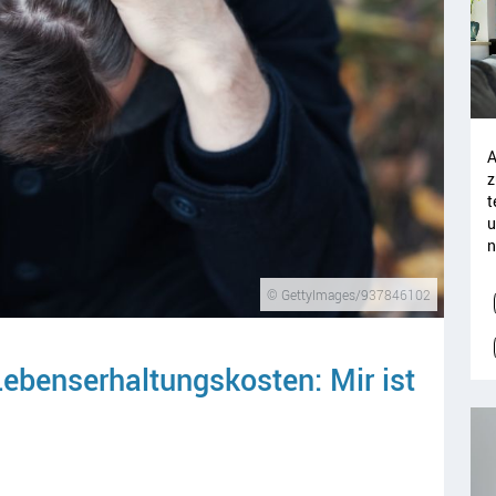
A
z
t
u
n
© GettyImages/937846102
Lebenserhaltungskosten: Mir ist