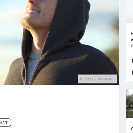
F
e
v
© iStock/1043708432
HEIT
W