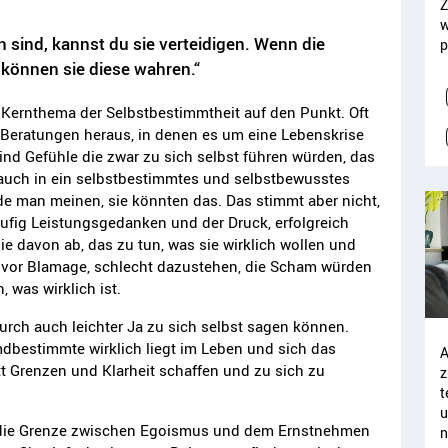
Z
w
sind, kannst du sie verteidigen. Wenn die
p
 können sie diese wahren.“
in Kernthema der Selbstbestimmtheit auf den Punkt. Oft
n Beratungen heraus, in denen es um eine Lebenskrise
ind Gefühle die zwar zu sich selbst führen würden, das
 auch in ein selbstbestimmtes und selbstbewusstes
 man meinen, sie könnten das. Das stimmt aber nicht,
äufig Leistungsgedanken und der Druck, erfolgreich
e davon ab, das zu tun, was sie wirklich wollen und
st vor Blamage, schlecht dazustehen, die Scham würden
 was wirklich ist.
durch auch leichter Ja zu sich selbst sagen können.
mdbestimmte wirklich liegt im Leben und sich das
A
t Grenzen und Klarheit schaffen und zu sich zu
z
t
u
er die Grenze zwischen Egoismus und dem Ernstnehmen
n