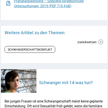
Pränataldiagnostik – Spezielle vorgeburtliche
Untersuchungen, 2019 (PDF, 716,4 kB)
Weitere Artikel zu den Themen:
zurücksetzen
SCHWANGERSCHAFTSKONFLIKT
Artikel 
Schwanger mit 14-was tun?
Bei jungen Frauen ist eine Schwangerschaft meist keine geplante
Entscheidung. Oft wird Sexualität früh gelebt, wenn die familiäre