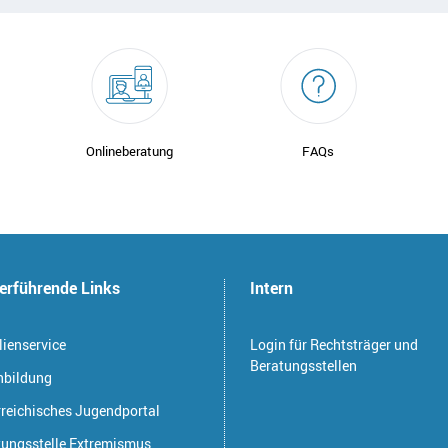
Onlineberatung
FAQs
erführende Links
Intern
ienservice
Login für Rechtsträger und
Beratungsstellen
nbildung
rreichisches Jugendportal
tungsstelle Extremismus