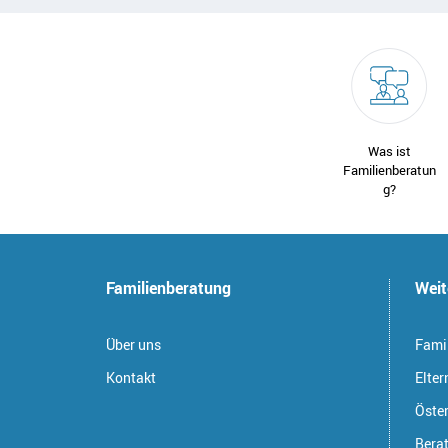
Was ist
Familienberatun
g?
Familienberatung
Weit
Über uns
Famil
Kontakt
Elter
Öste
Bera