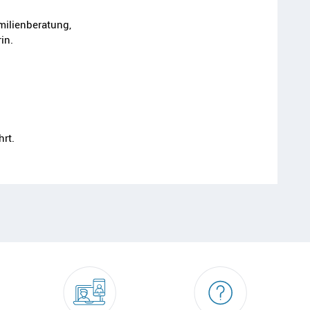
milienberatung,
in.
rt.