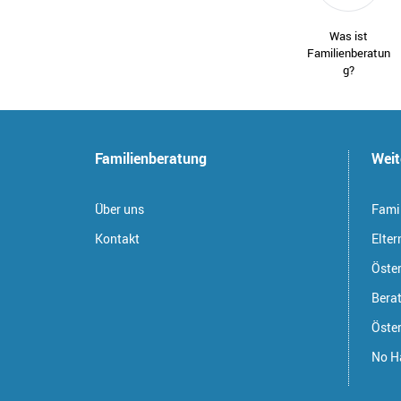
Was ist
Familienberatun
g?
Familienberatung
Weit
Über uns
Famil
Kontakt
Elter
Öste
Bera
Öster
No H