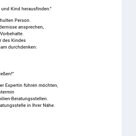
 und Kind herausfinden.“
chulten Person.
dernisse ansprechen‚
Vorbehalte.
r des Kindes
nsam durchdenken:
ießen!“
er Expertin führen möchten,
stermin
ilien-Beratungsstellen.
tungsstelle in Ihrer Nähe.