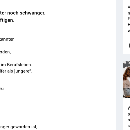
A
ter noch schwanger.
m
E
ftigen.
E
w
kannter:
rden,
n im Berufsleben.
fer als jüngere“,
zu,
W
p
o
s
anger geworden ist,