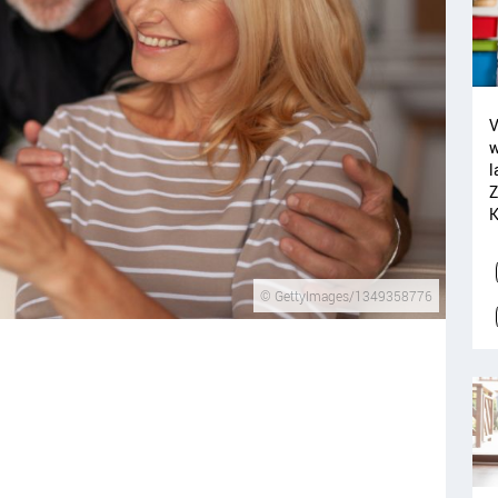
V
w
l
Z
K
© GettyImages/1349358776