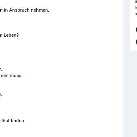
S
I
gen in Anspruch nehmen,
a
em Leben?
,
ommen muss.
,
lbst finden.