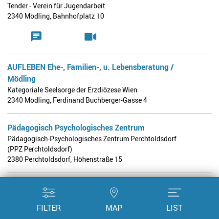
Tender - Verein für Jugendarbeit
2340 Mödling
,
Bahnhofplatz 10
AUFLEBEN Ehe-, Familien-, u. Lebensberatung /
Mödling
Kategoriale Seelsorge der Erzdiözese Wien
2340 Mödling
,
Ferdinand Buchberger-Gasse 4
Pädagogisch Psychologisches Zentrum
Pädagogisch-Psychologisches Zentrum Perchtoldsdorf
(PPZ Perchtoldsdorf)
2380 Perchtoldsdorf
,
Höhenstraße 15
IBZ Informations- und Beratungszentrum
Bruck/Leitha
FILTER
MAP
LIST
IBZ - Informations- und Beratungszentrum Bruck/Leitha